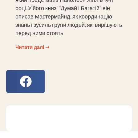
який представив Наполеон Хілл в 1937
році. У його книзі “Думай і Багатій” він
описав Мастермайнд, як координацію
знань і зусиль групи людей, які вирішують
перед ними стоять
Читати далі ➝